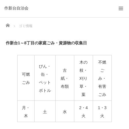
作新台自治会
Home
ゴミ情報
作新台1～8丁目の家庭ごみ・資源物の収集日
木の
不燃
びん・
古
枝・
ご
可燃
缶・
紙・
刈り
み・
ごみ
ペット
布類
草・
有害
ボトル
葉
ごみ
月・
2・4
1・3
土
水
木
火
火