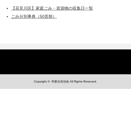
【花見川区】家庭ごみ・資源物の収集日一覧
ごみ分別事典（50音順）
Copyright ©
作新台自治会
All Rights Reserved.