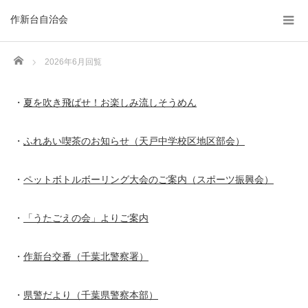
作新台自治会
Home
2026年6月回覧
・
夏を吹き飛ばせ！お楽しみ流しそうめん
・
ふれあい喫茶のお知らせ（天戸中学校区地区部会）
・
ペットボトルボーリング大会のご案内（スポーツ振興会）
・
「うたごえの会」よりご案内
・
作新台交番（千葉北警察署）
・
県警だより（千葉県警察本部）